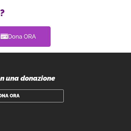
?
Dona ORA
con una donazione
ONA ORA