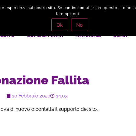
iore esperienza sul nostro sito. Se continui ad utilizzare questo sito noi
fare opt-out.
Ok
No
ESITO
COME SI FIRMA
MATERIALI
DONA
nazione Fallita
10 Febbraio 2020
14:03
rova di nuovo o contatta il supporto del sito.