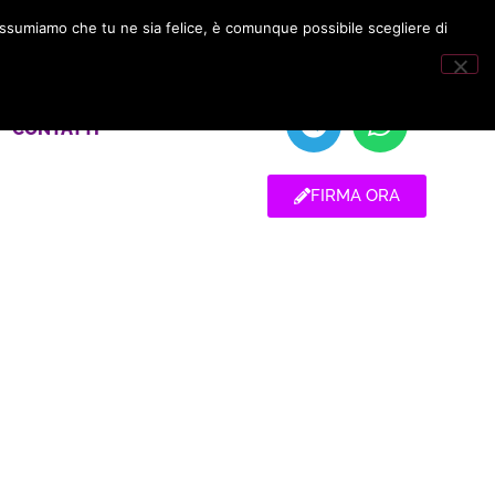
 assumiamo che tu ne sia felice, è comunque possibile scegliere di
CONTATTI
FIRMA ORA